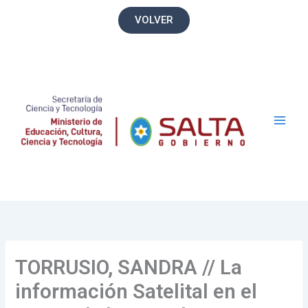
Ir
VOLVER
al
contenido
Main
Men
TORRUSIO, SANDRA // La
información Satelital en el